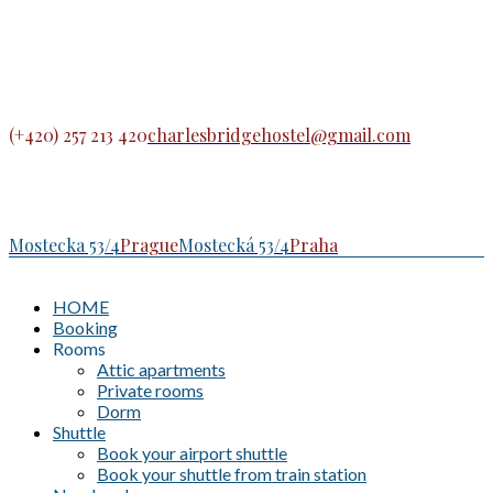
(+420) 257 213 420
charlesbridgehostel@gmail.com
Mostecka 53/4
Prague
Mostecká 53/4
Praha
HOME
Booking
Rooms
Attic apartments
Private rooms
Dorm
Shuttle
Book your airport shuttle
Book your shuttle from train station