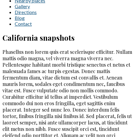
Nearby places
Gallery
Directions
Blog
Contact
California snapshots
Phasellus non lorem quis erat scelerisque efficitur. Nullam
mattis odio magna, vel viverra magna viverra nec.
Pellentesque habitant morbi tristique senectus et netus et
malesuada fames ac turpis egestas. Donec mattis
fermentum diam, vitae dictum est convallis et. Aenean
mauris lorem, sodales eget condimentum nec, faucibus
vitae est. Fusce vulputate odio non mollis commodo.
Curabitur efficitur id tellus at imperdiet. Vestibulum
commodo dui non eros fringilla, eget sagittis enim
placerat. Integer sed nunc leo. Donec interdum felis
tortor, finibus fringilla nisi finibus id. Sed placerat, felis ut
laoreet semper, nisi ante ullamcorper lacus, at tincidunt
elit metus non nibh. Fusce suscipit orci est, tincidunt
eleifend odio porttitor et. Aliquam ac velit non orci