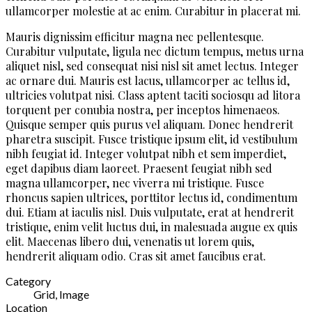
ullamcorper molestie at ac enim. Curabitur in placerat mi.
Mauris dignissim efficitur magna nec pellentesque.
Curabitur vulputate, ligula nec dictum tempus, metus urna
aliquet nisl, sed consequat nisi nisl sit amet lectus. Integer
ac ornare dui. Mauris est lacus, ullamcorper ac tellus id,
ultricies volutpat nisi. Class aptent taciti sociosqu ad litora
torquent per conubia nostra, per inceptos himenaeos.
Quisque semper quis purus vel aliquam. Donec hendrerit
pharetra suscipit. Fusce tristique ipsum elit, id vestibulum
nibh feugiat id. Integer volutpat nibh et sem imperdiet,
eget dapibus diam laoreet. Praesent feugiat nibh sed
magna ullamcorper, nec viverra mi tristique. Fusce
rhoncus sapien ultrices, porttitor lectus id, condimentum
dui. Etiam at iaculis nisl. Duis vulputate, erat at hendrerit
tristique, enim velit luctus dui, in malesuada augue ex quis
elit. Maecenas libero dui, venenatis ut lorem quis,
hendrerit aliquam odio. Cras sit amet faucibus erat.
Category
Grid, Image
Location