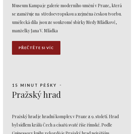
Museum Kampa je galerie moderního umění v Praze, která
se zaměřuje na středoevropskou a zejména českou tvorbu.
umělecká díla jsou ze soukromé sbírky Medy Mládkové,
manželky Jana V. Mládka
PŘEČTĚTE SI VÍC
15 MINUT PĚŠKY
Pražský hrad
Pražský hrad je hradní komplex v Praze z 9. století. Hrad
byl sídlem králů Čech a císařů svaté říše římské. Podle
Guinessovy knihy rekordů je Pražský hrad největším