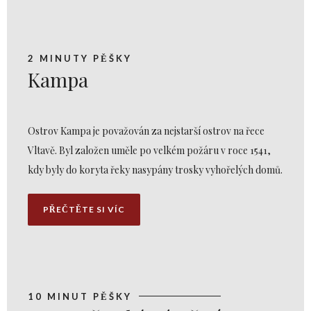
2 MINUTY PĚŠKY
Kampa
Ostrov Kampa je považován za nejstarší ostrov na řece
Vltavě. Byl založen uměle po velkém požáru v roce 1541,
kdy byly do koryta řeky nasypány trosky vyhořelých domů.
PŘEČTĚTE SI VÍC
10 MINUT PĚŠKY