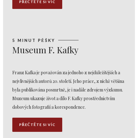
PŘEČTĚTE SI VÍC
5 MINUT PĚŠKY
Museum F. Kafky
Franz Kafka je považován za jednoho z nejdůležitějších a
nejvlivnějších autorů 20. století. Jeho práce, z nichž většina
byla publikována posmrtně, je i nadále zdrojem výzkumu.
Muzeum ukazuje život a dílo F. Kafky prostřednictvím
dobových fotografií a korespondence.
PŘEČTĚTE SI VÍC