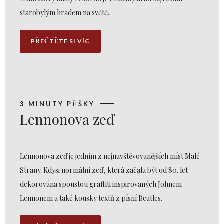
starobylým hradem na světě.
PŘEČTĚTE SI VÍC
3 MINUTY PĚŠKY
Lennonova zeď
Lennonova zeď je jedním z nejnavštěvovanějších míst Malé
Strany. Kdysi normální zeď, která začala být od 80. let
dekorována spoustou graffiti inspirovaných Johnem
Lennonem a také kousky textů z písní Beatles.