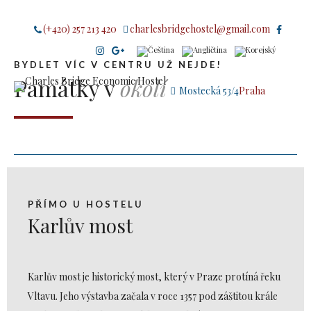
(+420) 257 213 420
charlesbridgehostel@gmail.com
BYDLET VÍC V CENTRU UŽ NEJDE!
Památky v
okolí
Mostecká 53/4
Praha
PŘÍMO U HOSTELU
Karlův most
Karlův most je historický most, který v Praze protíná řeku
Vltavu. Jeho výstavba začala v roce 1357 pod záštitou krále